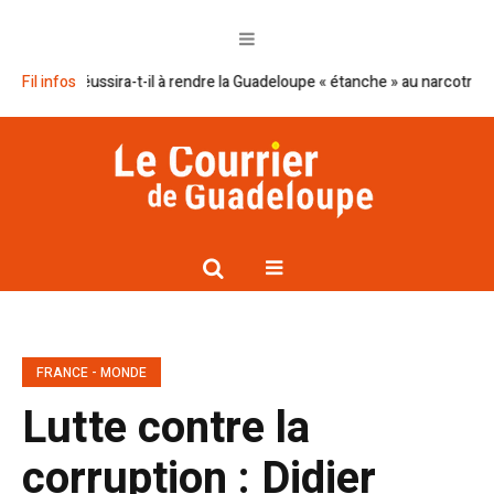
ron réussira-t-il à rendre la Guadeloupe « étanche » au narcotrafic ?
Fil infos
C
FRANCE - MONDE
Lutte contre la
corruption : Didier