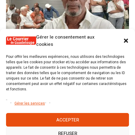
Gérer le consentement aux
cookies
1
Pour offrir les meilleures expériences, nous utilisons des technologies
Alex Lollia : « Cédric Cornet développait
telles que les cookies pour stocker et/ou accéder aux informations des
une forme de populisme qui aurait pu se
appareils. Le fait de consentir à ces technologies nous permettra de
transformer en macoutisme »
traiter des données telles que le comportement de navigation ou les ID
uniques sur ce site. Le fait de ne pas consentir ou de retirer son
consentement peut avoir un effet négatif sur certaines caractéristiques
2
Révélations sur la gestion gravement
et fonctions.
défaillante de Guadeloupe formation et
l’ER2C
Gérer les services
ACCEPTER
REFUSER