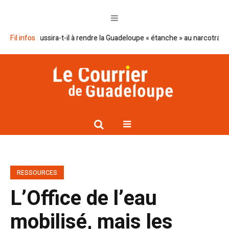
n réussira-t-il à rendre la Guadeloupe « étanche » au narcotrafic ?
Fil infos
Ca
RESSOURCES
L’Office de l’eau
mobilisé, mais les