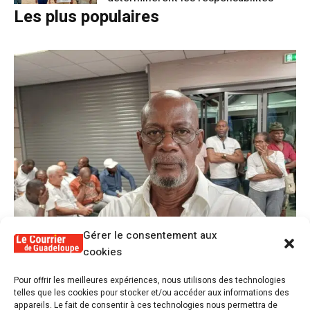
Les plus populaires
Gérer le consentement aux
cookies
1
Pour offrir les meilleures expériences, nous utilisons des technologies
Alex Lollia : « Cédric Cornet développait
telles que les cookies pour stocker et/ou accéder aux informations des
une forme de populisme qui aurait pu se
appareils. Le fait de consentir à ces technologies nous permettra de
transformer en macoutisme »