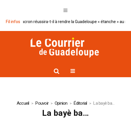
Le plan Macron réussira-t-il à rendre la Guadeloupe « étanche » au narcot
Fil infos
Accueil
Pouvoir
Opinion
Éditorial
La bayè ba…
La bayè ba…