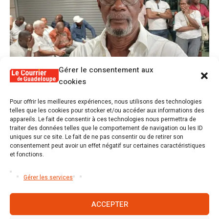
Gérer le consentement aux
cookies
1
Pour offrir les meilleures expériences, nous utilisons des technologies
Alex Lollia : « Cédric Cornet développait
telles que les cookies pour stocker et/ou accéder aux informations des
une forme de populisme qui aurait pu se
appareils. Le fait de consentir à ces technologies nous permettra de
transformer en macoutisme »
traiter des données telles que le comportement de navigation ou les ID
uniques sur ce site. Le fait de ne pas consentir ou de retirer son
consentement peut avoir un effet négatif sur certaines caractéristiques
2
et fonctions.
Révélations sur la gestion gravement
défaillante de Guadeloupe formation et
l’ER2C
Gérer les services
ACCEPTER