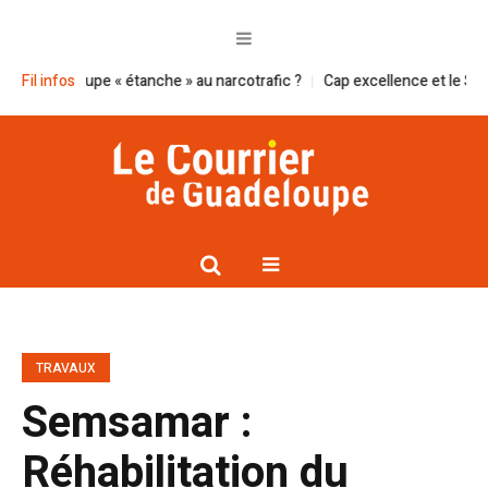
uadeloupe « étanche » au narcotrafic ?
Fil infos
Cap excellence et le Smgeag se
TRAVAUX
Semsamar :
Réhabilitation du