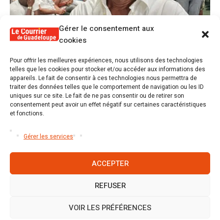
Gérer le consentement aux
cookies
1
Pour offrir les meilleures expériences, nous utilisons des technologies
Alex Lollia : « Cédric Cornet développait
telles que les cookies pour stocker et/ou accéder aux informations des
une forme de populisme qui aurait pu se
appareils. Le fait de consentir à ces technologies nous permettra de
transformer en macoutisme »
traiter des données telles que le comportement de navigation ou les ID
uniques sur ce site. Le fait de ne pas consentir ou de retirer son
consentement peut avoir un effet négatif sur certaines caractéristiques
2
Révélations sur la gestion gravement
et fonctions.
défaillante de Guadeloupe formation et
l’ER2C
Gérer les services
ACCEPTER
REFUSER
Accueil
S’abonner
Mentions légales
Conditions générales
Nous contacter
Politique de cookies (UE)
VOIR LES PRÉFÉRENCES