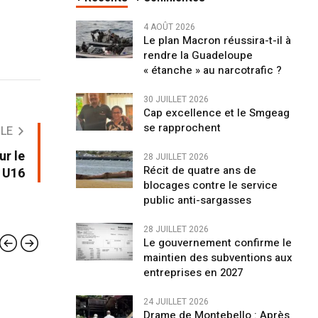
4 AOÛT 2026
Le plan Macron réussira-t-il à
rendre la Guadeloupe
« étanche » au narcotrafic ?
30 JUILLET 2026
Cap excellence et le Smgeag
se rapprochent
CLE
ur le
28 JUILLET 2026
Récit de quatre ans de
 U16
blocages contre le service
public anti-sargasses
28 JUILLET 2026
Le gouvernement confirme le
maintien des subventions aux
entreprises en 2027
VIE DES SOCIÉTÉS
VIE 
24 JUILLET 2026
Drame de Montebello : Après