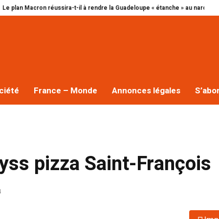
an Macron réussira-t-il à rendre la Guadeloupe « étanche » au narcotrafic ?
ciété
France – Monde
Annonces légales
S’abo
lyss pizza Saint-François
4