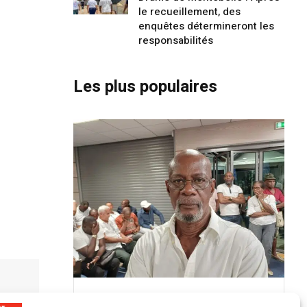
le recueillement, des
enquêtes détermineront les
responsabilités
Les plus populaires
9 JUILLET 2026
22 JUI
Transformation / SAS / SHUTTLE’S
Transfo
FAST COMPANY
SERVIC
Alex Lollia : « Cédric Cornet