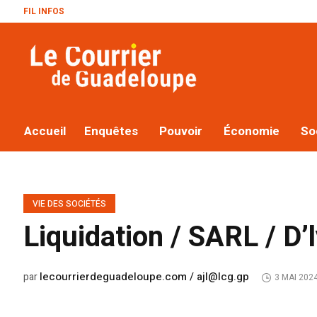
FIL INFOS
Le pl
Accueil
Enquêtes
Pouvoir
Économie
So
VIE DES SOCIÉTÉS
Liquidation / SARL / D’
lecourrierdeguadeloupe.com / ajl@lcg.gp
par
3 MAI 202