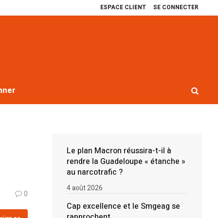
ESPACE CLIENT
SE CONNECTER
Cap excellence et le Smgeag se rapprochent
Récit de quatre ans de blo
nner
Le plan Macron réussira-t-il à
rendre la Guadeloupe « étanche »
au narcotrafic ?
4 août 2026
0
Cap excellence et le Smgeag se
rapprochent