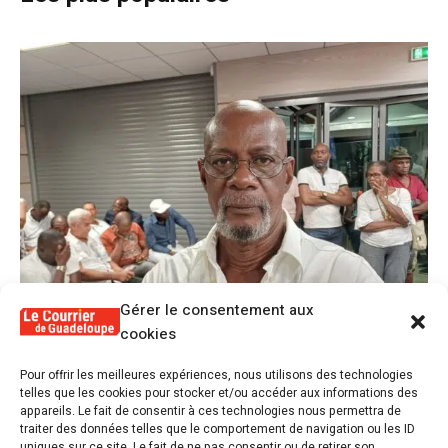
Gérer le consentement aux
cookies
1
Pour offrir les meilleures expériences, nous utilisons des technologies
Alex Lollia : « Cédric Cornet développait
telles que les cookies pour stocker et/ou accéder aux informations des
une forme de populisme qui aurait pu se
appareils. Le fait de consentir à ces technologies nous permettra de
transformer en macoutisme »
traiter des données telles que le comportement de navigation ou les ID
uniques sur ce site. Le fait de ne pas consentir ou de retirer son