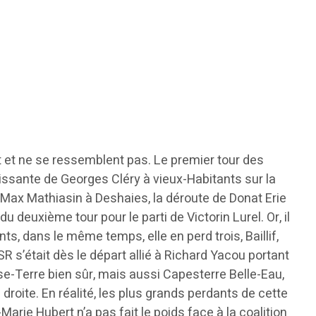
t et ne se ressemblent pas. Le premier tour des
issante de Georges Cléry à vieux-Habitants sur la
PS Max Mathiasin à Deshaies, la déroute de Donat Erie
deuxième tour pour le parti de Victorin Lurel. Or, il
ants, dans le même temps, elle en perd trois, Baillif,
SR s’était dès le départ allié à Richard Yacou portant
asse-Terre bien sûr, mais aussi Capesterre Belle-Eau,
roite. En réalité, les plus grands perdants de cette
rie Hubert n’a pas fait le poids face à la coalition