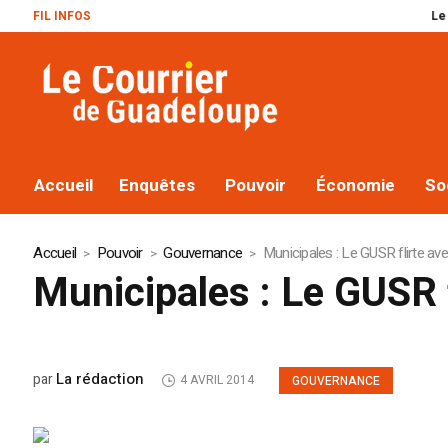
FIL INFOS
Le plan Macron r
Accueil
Enquêtes
Pouvoir
Économie
So
Accueil
Pouvoir
Gouvernance
Municipales : Le GUSR flirte ave
Municipales : Le GUSR f
La rédaction
par
4 AVRIL 2014
GOUVERNANCE