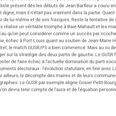
naliste présent dès les débuts de Jean Barfleur a couru e
gne, mais il n’était pas vraiment dans la partie. Quant à 
i de lui-même et de ses frasques. Reste la tentative de c
s réalise un véritable triomphe à Baie-Mahault et les mai
au qu’on peut considérer comme un succès par ricochet p
ine, échec à Port-Louis quant au soutien de Jean-Marie 
. Bref, le match GUSR/PS a bien commencé. Mais au vu de
rroger sur la stratégie des deux partis de gauche. Le GUSR f
e tenter de faire échec à l’actuelle domination du parti so
ments électoraux : l’évolution statutaire, en finir avec Lu
r ailleurs, le décompte des maires et de leurs communes 
ographies. Le GUSR par exemple aligne Gosier Petit-Bourg
qu’on devra tenir compte de l’aura et de l’équation perso