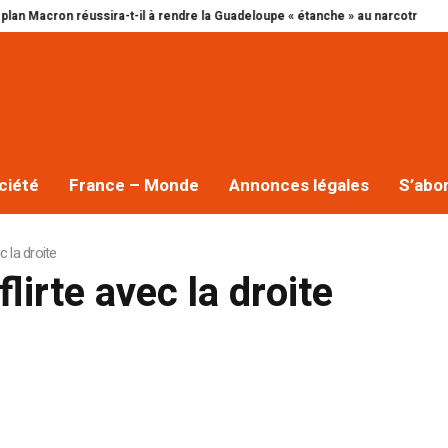
éussira-t-il à rendre la Guadeloupe « étanche » au narcotrafic ?
Cap excel
ciété
France – Monde
Annonces légales
S’abo
c la droite
lirte avec la droite