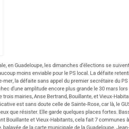
ale, en Guadeloupe, les dimanches d’élections se suiven
ucoup moins enviable pour le PS local. La défaite retent
utre-mer, la défaite sans appel du premier secrétaire du 
ec d’une amplitude encore plus grande le 30 mars lors du 
gne trois mairies, Anse Bertrand, Bouillante, et Vieux-Habit
ficative est sans doute celle de Sainte-Rose, car là, le GU
t mieux que résister. Elle garde quelques places fortes. B
 Bouillante et Vieux-Habitants, cela fait 7 communes à d
 balayée de la carte municipale de la Guadeloupe. Jean-Ma