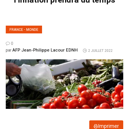
l’inflation prendra du temps
FRANCE - MONDE
0
AFP Jean-Philippe Lacour EDNH
par
2 JUILLET 2022
Imprimer