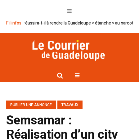
cron réussira-t-il à rendre la Guadeloupe « étanche » au narcotrafic ?
Fil infos
PUBLIER UNE ANNONCE
TRAVAUX
Semsamar :
Réalisation d’un city