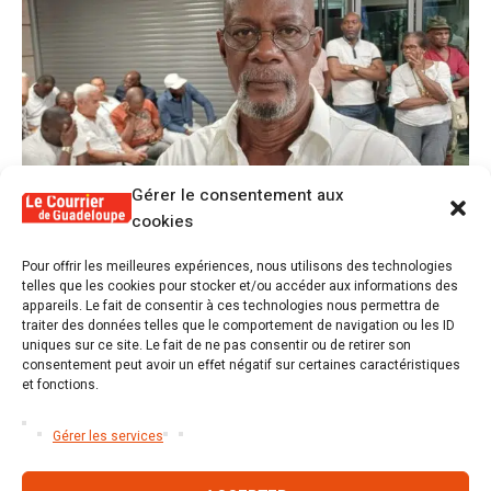
Gérer le consentement aux
cookies
1
Pour offrir les meilleures expériences, nous utilisons des technologies
Alex Lollia : « Cédric Cornet développait
telles que les cookies pour stocker et/ou accéder aux informations des
une forme de populisme qui aurait pu se
appareils. Le fait de consentir à ces technologies nous permettra de
transformer en macoutisme »
traiter des données telles que le comportement de navigation ou les ID
uniques sur ce site. Le fait de ne pas consentir ou de retirer son
consentement peut avoir un effet négatif sur certaines caractéristiques
2
et fonctions.
Révélations sur la gestion gravement
défaillante de Guadeloupe formation et
l’ER2C
Gérer les services