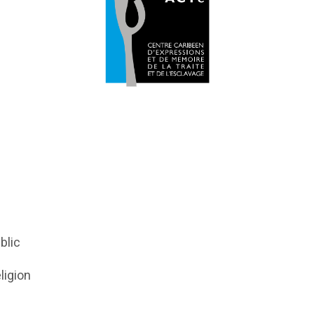
blic
eligion