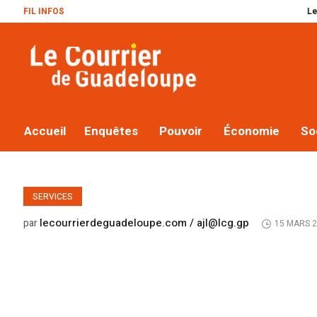
FIL INFOS
Le plan Macron
Accueil
Enquêtes
Pouvoir
Économie
So
SERVICES
lecourrierdeguadeloupe.com / ajl@lcg.gp
par
15 MARS 