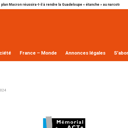
 réussira-t-il à rendre la Guadeloupe « étanche » au narcotrafic ?
Cap exc
ciété
France – Monde
Annonces légales
S’abo
2024