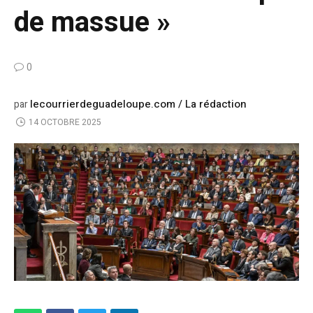
de massue »
0
lecourrierdeguadeloupe.com / La rédaction
par
14 OCTOBRE 2025