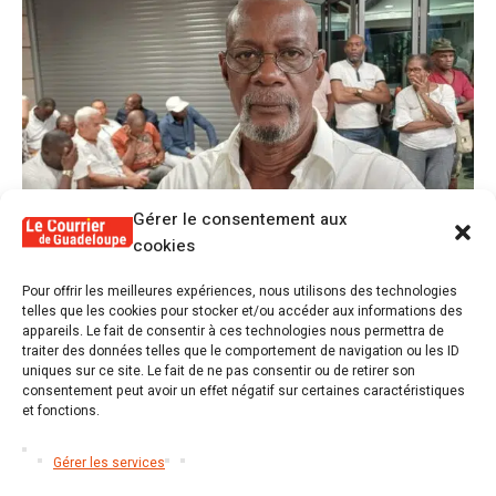
Gérer le consentement aux
cookies
1
Pour offrir les meilleures expériences, nous utilisons des technologies
Alex Lollia : « Cédric Cornet développait
telles que les cookies pour stocker et/ou accéder aux informations des
une forme de populisme qui aurait pu se
appareils. Le fait de consentir à ces technologies nous permettra de
transformer en macoutisme »
traiter des données telles que le comportement de navigation ou les ID
uniques sur ce site. Le fait de ne pas consentir ou de retirer son
consentement peut avoir un effet négatif sur certaines caractéristiques
2
et fonctions.
Révélations sur la gestion gravement
défaillante de Guadeloupe formation et
l’ER2C
Gérer les services