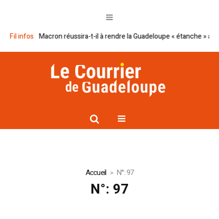
Fil infos
Le plan Macron réussira-t-il à rendre la Guadeloupe « étanche » au n
Accueil
N°: 97
N°: 97