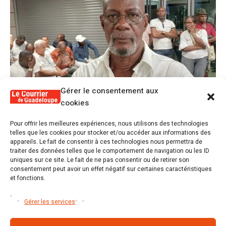
Gérer le consentement aux
cookies
1
Pour offrir les meilleures expériences, nous utilisons des technologies
Alex Lollia : « Cédric Cornet développait
telles que les cookies pour stocker et/ou accéder aux informations des
une forme de populisme qui aurait pu se
appareils. Le fait de consentir à ces technologies nous permettra de
transformer en macoutisme »
traiter des données telles que le comportement de navigation ou les ID
uniques sur ce site. Le fait de ne pas consentir ou de retirer son
consentement peut avoir un effet négatif sur certaines caractéristiques
2
et fonctions.
Révélations sur la gestion gravement
défaillante de Guadeloupe formation et
l’ER2C
Gérer les services