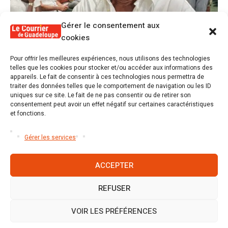
Gérer le consentement aux
cookies
1
Pour offrir les meilleures expériences, nous utilisons des technologies
Alex Lollia : « Cédric Cornet développait
telles que les cookies pour stocker et/ou accéder aux informations des
une forme de populisme qui aurait pu se
appareils. Le fait de consentir à ces technologies nous permettra de
transformer en macoutisme »
traiter des données telles que le comportement de navigation ou les ID
uniques sur ce site. Le fait de ne pas consentir ou de retirer son
consentement peut avoir un effet négatif sur certaines caractéristiques
2
et fonctions.
Révélations sur la gestion gravement
défaillante de Guadeloupe formation et
l’ER2C
Gérer les services
ACCEPTER
REFUSER
Accueil
S’abonner
Mentions légales
Conditions générales
Nous contacter
Politique de cookies (UE)
VOIR LES PRÉFÉRENCES
Mentions légales
/ Le Courrier de Guadeloupe © 2026 / Tous