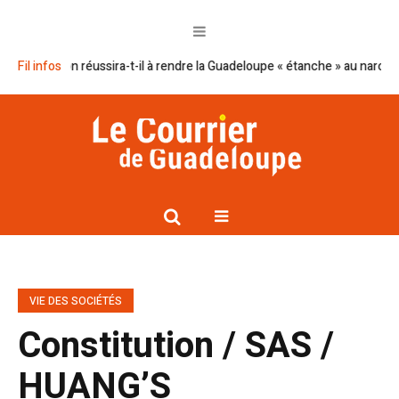
an Macron réussira-t-il à rendre la Guadeloupe « étanche » au narcotrafic
Fil infos
VIE DES SOCIÉTÉS
Constitution / SAS /
HUANG’S