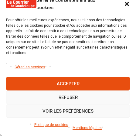
Gérer le consentement aux
5.1.1 Objectif
cookies
Type de marché: fournitures.
Pour offrir les meilleures expériences, nous utilisons des technologies
telles que les cookies pour stocker et/ou accéder aux informations des
appareils. Le fait de consentir à ces technologies nous permettra de
Classification CPV: 39100000.
traiter des données telles que le comportement de navigation ou les ID
uniques sur ce site. Le fait de ne pas consentir ou de retirer son
5.1.2 Lieu d’exécution
consentement peut avoir un effet négatif sur certaines caractéristiques
et fonctions.
5.1.3 Durée estimée
Gérer les services
Durée par mois: 36.
ACCEPTER
5.1.4 Renouvellement
REFUSER
Nombre maximal de renouvellements: 1.
VOIR LES PRÉFÉRENCES
5.1.5 Valeur
Politique de cookies
Mentions légales
Valeur maximale de l’accord-cadre: 35000 EUR.