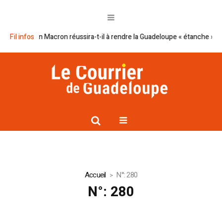
Fil infos
Le plan Macron réussira-t-il à rendre la Guadeloupe « étanche » au 
Accueil
N°: 280
N°: 280