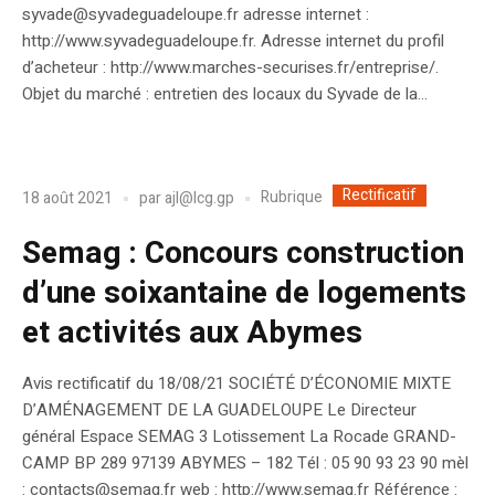
syvade@syvadeguadeloupe.fr adresse internet :
http://www.syvadeguadeloupe.fr. Adresse internet du profil
d’acheteur : http://www.marches-securises.fr/entreprise/.
Objet du marché : entretien des locaux du Syvade de la...
Rectificatif
Rubrique
18 août 2021
par
ajl@lcg.gp
Semag : Concours construction
d’une soixantaine de logements
et activités aux Abymes
Avis rectificatif du 18/08/21 SOCIÉTÉ D’ÉCONOMIE MIXTE
D’AMÉNAGEMENT DE LA GUADELOUPE Le Directeur
général Espace SEMAG 3 Lotissement La Rocade GRAND-
CAMP BP 289 97139 ABYMES – 182 Tél : 05 90 93 23 90 mèl
: contacts@semag.fr web : http://www.semag.fr Référence :