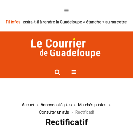
ron réussira-t-il à rendre la Guadeloupe « étanche » au narcotrafic ?
Fil infos
C
Accueil
Annonces légales
Marchés publics
Consulter un avis
Rectificatif
Rectificatif