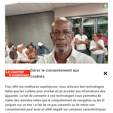
Gérer le consentement aux
cookies
1
Pour offrir les meilleures expériences, nous utilisons des technologies
Alex Lollia : « Cédric Cornet développait
telles que les cookies pour stocker et/ou accéder aux informations des
une forme de populisme qui aurait pu se
appareils. Le fait de consentir à ces technologies nous permettra de
transformer en macoutisme »
traiter des données telles que le comportement de navigation ou les ID
uniques sur ce site. Le fait de ne pas consentir ou de retirer son
consentement peut avoir un effet négatif sur certaines caractéristiques