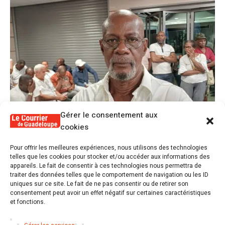
Gérer le consentement aux
cookies
1
Pour offrir les meilleures expériences, nous utilisons des technologies
Alex Lollia : « Cédric Cornet développait
telles que les cookies pour stocker et/ou accéder aux informations des
une forme de populisme qui aurait pu se
appareils. Le fait de consentir à ces technologies nous permettra de
transformer en macoutisme »
traiter des données telles que le comportement de navigation ou les ID
uniques sur ce site. Le fait de ne pas consentir ou de retirer son
consentement peut avoir un effet négatif sur certaines caractéristiques
2
et fonctions.
Révélations sur la gestion gravement
défaillante de Guadeloupe formation et
l’ER2C