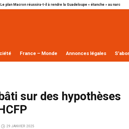
acron réussira-t-il à rendre la Guadeloupe « étanche » au narcotrafic ?
Cap
ciété
France – Monde
Annonces légales
S’abo
 bâti sur des hypothèses
e HCFP
29 JANVIER 2025