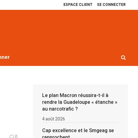
ESPACE CLIENT
SE CONNECTER
 excellence et le Smgeag se rapprochent
Récit de quatre ans de blocages
nner
Le plan Macron réussira-t-il à
rendre la Guadeloupe « étanche »
au narcotrafic ?
4 août 2026
Cap excellence et le Smgeag se
rapprochent
0