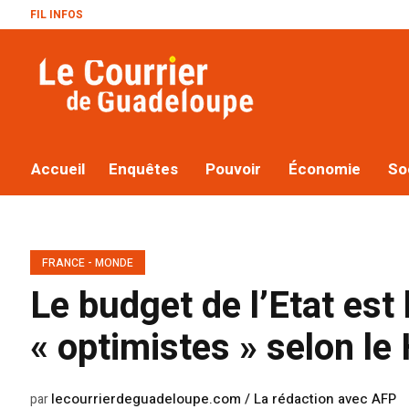
FIL INFOS
Le plan M
Accueil
Enquêtes
Pouvoir
Économie
So
FRANCE - MONDE
Le budget de l’Etat est
« optimistes » selon l
lecourrierdeguadeloupe.com / La rédaction avec AFP
par