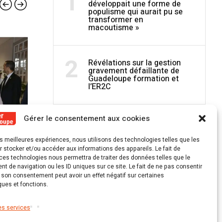
1
développait une forme de
populisme qui aurait pu se
transformer en
macoutisme »
FRANCE - MONDE
FRAN
2
Révélations sur la gestion
gravement défaillante de
Guadeloupe formation et
l’ER2C
Gérer le consentement aux cookies
les meilleures expériences, nous utilisons des technologies telles que les
1 DÉCEMBRE 2025
26 NO
 stocker et/ou accéder aux informations des appareils. Le fait de
damnée
La Jamaïque obtient 6,7 milliards
La Cass
ces technologies nous permettra de traiter des données telles que le
 de navigation ou les ID uniques sur ce site. Le fait de ne pas consentir
e fonds
d’aide après l’ouragan Melissa
Bygmali
r son consentement peut avoir un effet négatif sur certaines
laissé f
ques et fonctions.
conda
es services