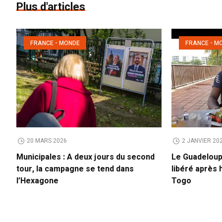
Plus d'articles
FRANCE - MONDE
FRANCE - M
20 MARS 2026
2 JANVIER 20
Municipales : A deux jours du second
Le Guadelou
tour, la campagne se tend dans
libéré après 
l’Hexagone
Togo