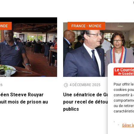
ONDE
FRANCE - MONDE
Pour offrir 
26
4 DÉCEMBRE 2025
cookies pour
péen Steeve Rouyar
Une sénatrice de Guyane con
consentir à 
comportement
huit mois de prison au
pour recel de détournement d
ou de retire
publics
caractéristi
Gérer l