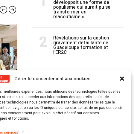
1
développait une forme de
populisme qui aurait pu se
transformer en
macoutisme »
ÉCONOMIE
ÉCON
2
Révélations sur la gestion
gravement défaillante de
Guadeloupe formation et
l’ER2C
Gérer le consentement aux cookies
les meilleures expériences, nous utilisons des technologies telles que les
12 MAI 2026
7 MAI 
 stocker et/ou accéder aux informations des appareils. Le fait de
–
Domicile-travail : la voiture règne en
Un « ef
ces technologies nous permettra de traiter des données telles que le
 de navigation ou les ID uniques sur ce site. Le fait de ne pas consentir
 pour
Guadeloupe, et son règne s’accentue
pour le
r son consentement peut avoir un effet négatif sur certaines
ques et fonctions.
es services