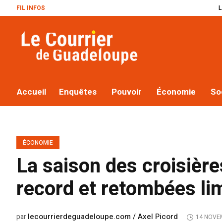
FIL INFOS
Le plan Mac
Accueil
Enquêtes
Pouvoir
Économie
So
ÉCONOMIE
La saison des croisièr
record et retombées li
lecourrierdeguadeloupe.com / Axel Picord
par
14 NOVE