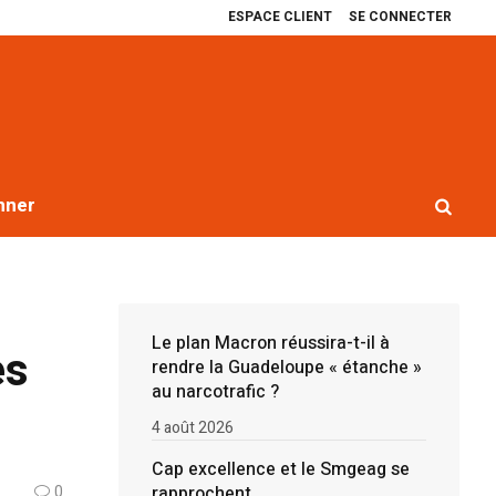
ESPACE CLIENT
SE CONNECTER
excellence et le Smgeag se rapprochent
Récit de quatre ans de blocages 
nner
Le plan Macron réussira-t-il à
es
rendre la Guadeloupe « étanche »
au narcotrafic ?
4 août 2026
Cap excellence et le Smgeag se
rapprochent
0