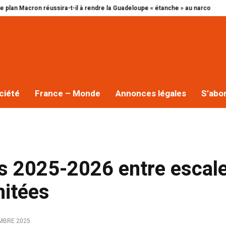
ron réussira-t-il à rendre la Guadeloupe « étanche » au narcotrafic ?
Cap 
ciété
France – Monde
Annonces légales
S’abo
es 2025-2026 entre escal
mitées
MBRE 2025