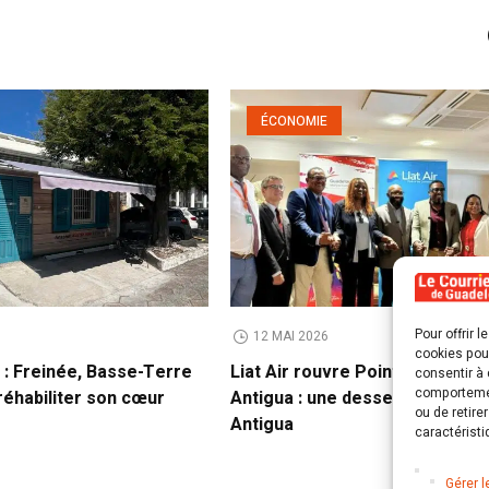
ÉCONOMIE
Pour offrir 
12 MAI 2026
cookies pour
 : Freinée, Basse-Terre
Liat Air rouvre Pointe-à-Pitre 
consentir à 
comportement
 réhabiliter son cœur
Antigua : une desserte pensée
ou de retire
Antigua
caractéristi
Gérer l